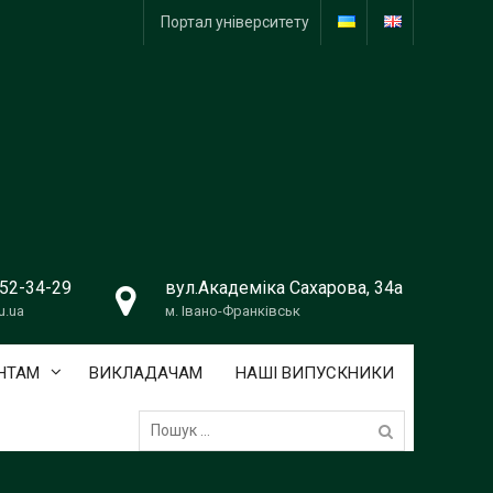
Портал університету
 52-34-29
вул.Академіка Сахарова, 34а
u.ua
м. Івано-Франківськ
НТАМ
ВИКЛАДАЧАМ
НАШІ ВИПУСКНИКИ
Пошук: