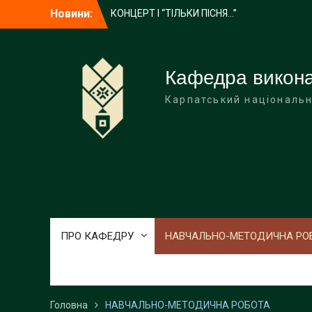
Перейти
Новини:
КОНЦЕРТ І “ТІЛЬКИ ПІСНЯ…”
до
«КАТЕРИНА»: Тріумф української
вмісту
класики на сцені Івано-Франківської
філармонії
Блискуча перемога!!!
Кафедра викона
Карпатський національн
ПРО КАФЕДРУ
НАВЧАЛЬНО-МЕТОДИЧНА РО
Головна
НАВЧАЛЬНО-МЕТОДИЧНА РОБОТА