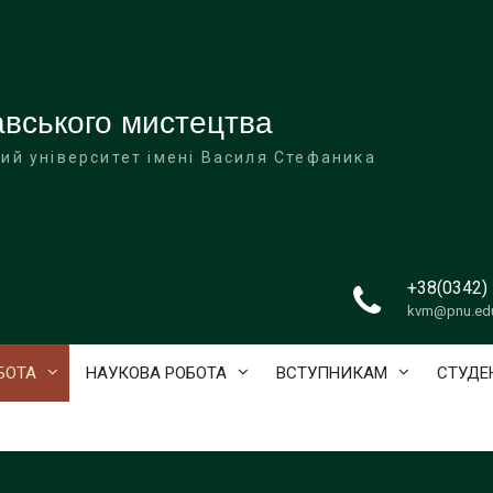
вського мистецтва
ий університет імені Василя Стефаника
+38(0342)
kvm@pnu.ed
БОТА
НАУКОВА РОБОТА
ВСТУПНИКАМ
СТУДЕ