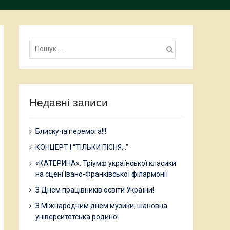
Пошук:
Недавні записи
Блискуча перемога!!!
КОНЦЕРТ І “ТІЛЬКИ ПІСНЯ…”
«КАТЕРИНА»: Тріумф української класики
на сцені Івано-Франківської філармонії
З Днем працівників освіти України!
З Міжнародним днем музики, шановна
університетська родино!