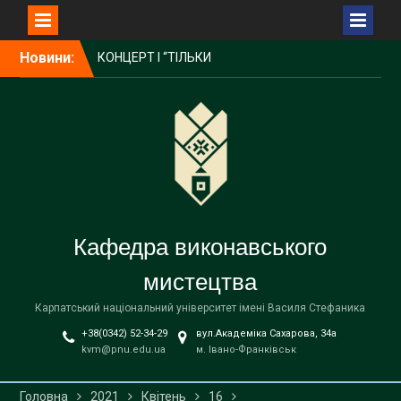
Перейти
Новини:
КОНЦЕРТ І “ТІЛЬКИ
до
ПІСНЯ…”
вмісту
«КАТЕРИНА»: Тріумф
української класики на
сцені Івано-Франківської
філармонії
Блискуча перемога!!!
Кафедра виконавського
мистецтва
Карпатський національний університет імені Василя Стефаника
+38(0342) 52-34-29
вул.Академіка Сахарова, 34а
kvm@pnu.edu.ua
м. Івано-Франківськ
Головна
2021
Квітень
16