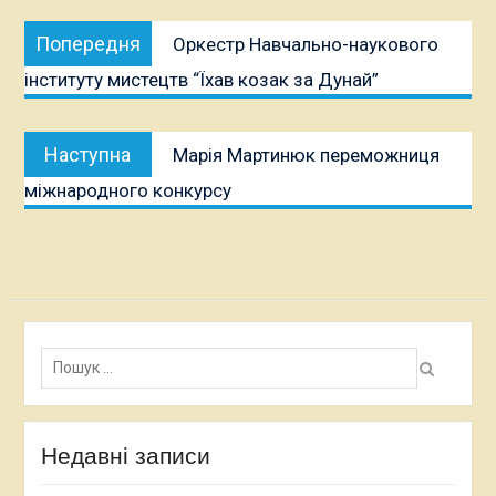
Навігація
Попередня
Попередня
Оркестр Навчально-наукового
записів
публікація:
інституту мистецтв “Їхав козак за Дунай”
Наступна
Наступна
Марія Мартинюк переможниця
публікація:
міжнародного конкурсу
Пошук:
Недавні записи